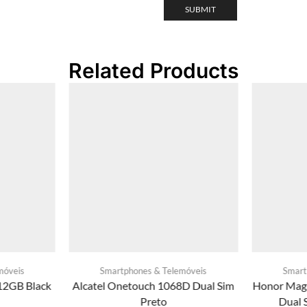
Related Products
móveis
Smartphones & Telemóveis
Smart
12GB Black
Alcatel Onetouch 1068D Dual Sim
Honor Magi
Preto
Dual 