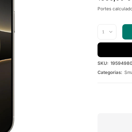
Portes calculado
SKU:
1959498
Categorias:
Sma