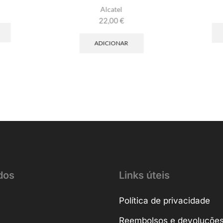
Alcatel
22,00
€
ADICIONAR
dos
Links úteis
Política de privacidade
Reembolsos e devoluçõe