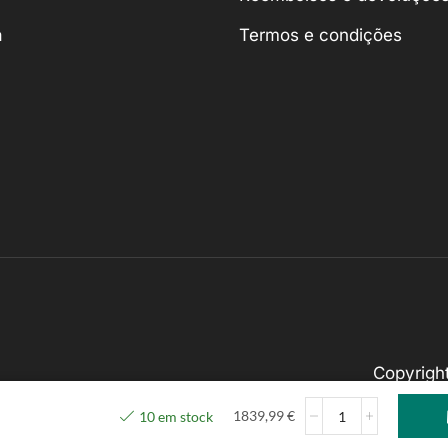
a
Termos e condições
Copyrig
1839,99
€
10 em stock