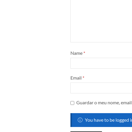
Name
*
Email
*
Guardar o meu nome, email 
You have to be logged i