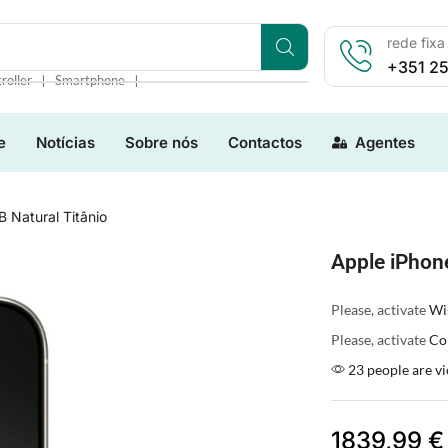
rede fixa
+351 25
❘
❘
roller
Smartphone
e
Notícias
Sobre nós
Contactos
Agentes
 Natural Titânio
Apple iPhon
Please, activate
Wis
Please, activate
Co
23 people are vi
1839,99
€