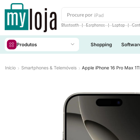
Procure por
iPad
❘
❘
❘
Bluetooth
Earphones
Laptop
Cont
Produtos
Shopping
Softwar
Início
Smartphones & Telemóveis
Apple iPhone 16 Pro Max 1TB