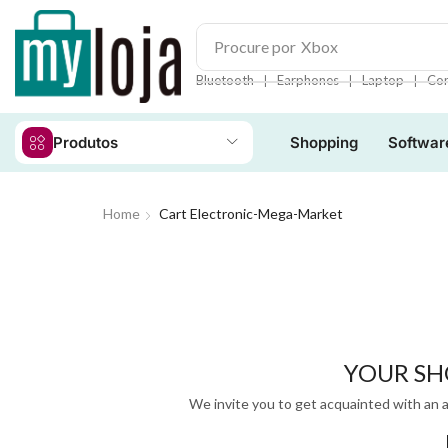
Procure por
iPad
❘
❘
❘
Bluetooth
Earphones
Laptop
Con
Produtos
Shopping
Softwar
Home
Cart Electronic-Mega-Market
YOUR SH
We invite you to get acquainted with an a