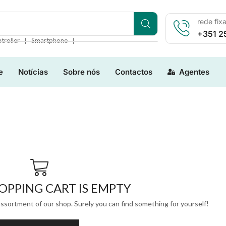
rede fix
+351 2
❘
❘
troller
Smartphone
e
Notícias
Sobre nós
Contactos
Agentes
OPPING CART IS EMPTY
ssortment of our shop. Surely you can find something for yourself!