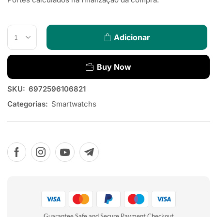
Adicionar
Buy Now
SKU:
6972596106821
Categorias:
Smartwatchs
Guarantee Safe and Secure Payment Checkout