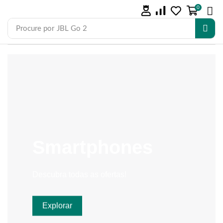
0
Procure por
JBL Go 2
Smartphones
Descubra todas as ofertas!
Explorar