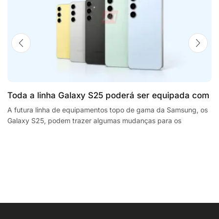
Toda a linha Galaxy S25 poderá ser equipada com
processadores SnapdragonSegway Ninebot E2,
A futura linha de equipamentos topo de gama da Samsung, os
Galaxy S25, podem trazer algumas mudanças para os
F2 Plus, and MaxG2 e-scooters review
smartphones da empresa sul coreana. A...