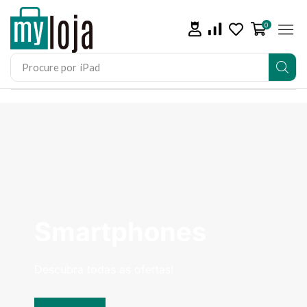
0
Procure por
iPad
Smartphones
Descubra todas as ofertas!