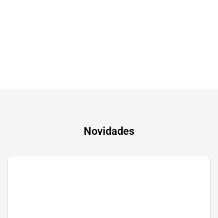
Tv & Audio
A experiência mais inteligente de sempre
Novidades
Gaming
Transforma a tua paixão em sucesso