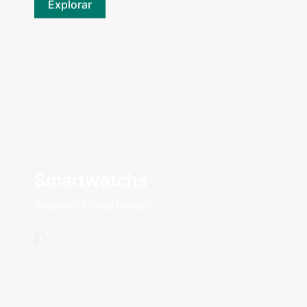
Explorar
Smartwatchs
Supere os seus limites!
->