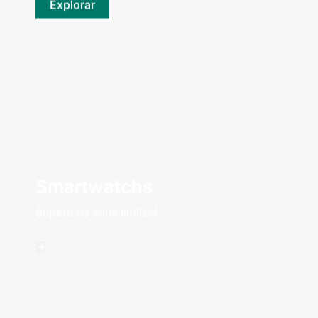
Explorar
Smartwatchs
Supere os seus limites!
->