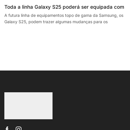
Toda a linha Galaxy S25 poderá ser equipada com
processadores SnapdragonSegway Ninebot E2,
A futura linha de equipamentos topo de gama da Samsung, os
Galaxy S25, podem trazer algumas mudanças para os
F2 Plus, and MaxG2 e-scooters review
smartphones da empresa sul coreana. A...