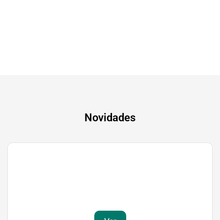
A experiência mais inteligente de sempre
Novidades
Gaming
Transforma a tua paixão em sucesso