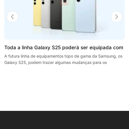
Toda a linha Galaxy S25 poderá ser equipada com
processadores SnapdragonSegway Ninebot E2,
A futura linha de equipamentos topo de gama da Samsung, os
Galaxy S25, podem trazer algumas mudanças para os
F2 Plus, and MaxG2 e-scooters review
smartphones da empresa sul coreana. A...