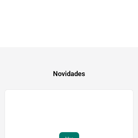
A experiência mais inteligente de sempre
Novidades
Gaming
Transforma a tua paixão em sucesso