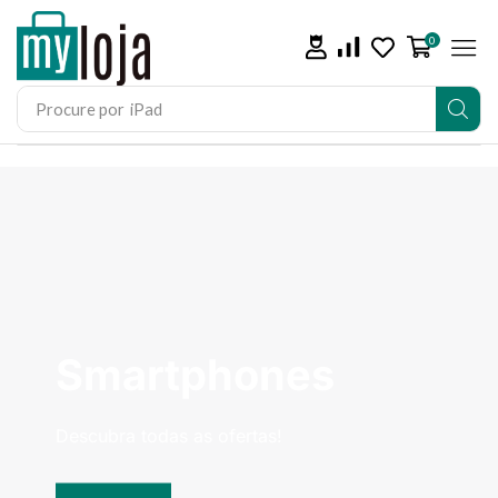
0
Procure por
iPad
Smartphones
Descubra todas as ofertas!