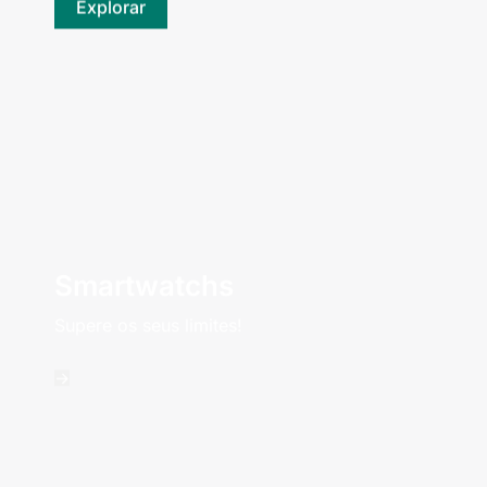
Explorar
Smartwatchs
Supere os seus limites!
->