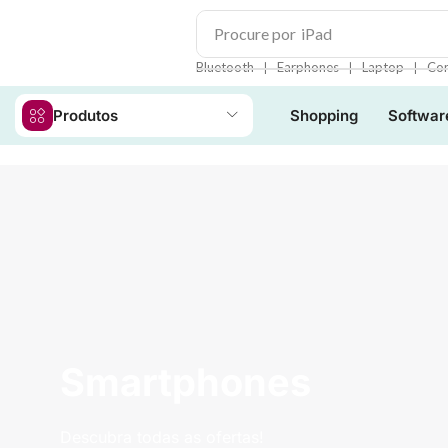
Procure por
iPad
❘
❘
❘
Bluetooth
Earphones
Laptop
Con
Produtos
Shopping
Softwar
Smartphones
Descubra todas as ofertas!