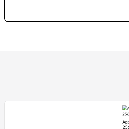
Gaming
App
256