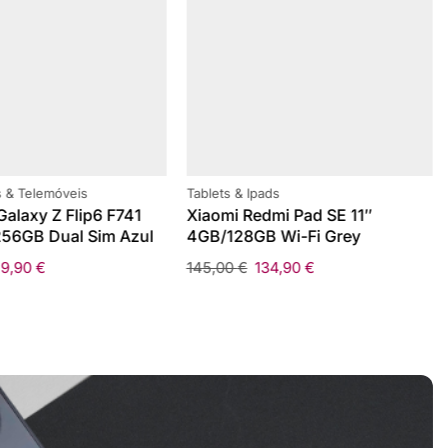
 & Telemóveis
Tablets & Ipads
alaxy Z Flip6 F741
Xiaomi Redmi Pad SE 11″
56GB Dual Sim Azul
4GB/128GB Wi-Fi Grey
59,90
€
145,00
€
134,90
€