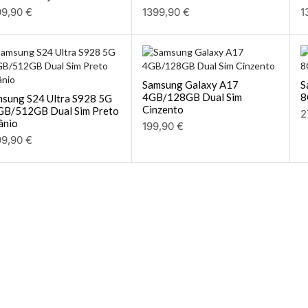
99,90
€
1399,90
€
1
Samsung Galaxy A17
S
4GB/128GB Dual Sim
8
sung S24 Ultra S928 5G
Cinzento
GB/512GB Dual Sim Preto
2
ânio
199,90
€
99,90
€