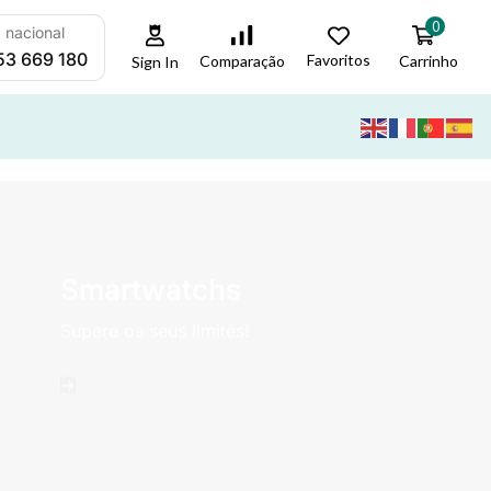
0
a nacional
53 669 180
Favoritos
Carrinho
Comparação
Sign In
Smartwatchs
Supere os seus limites!
->