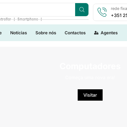
rede fix
+351 2
❘
❘
troller
Smartphone
e
Notícias
Sobre nós
Contactos
Agentes
Computadores
Começa uma nova era!
Visitar