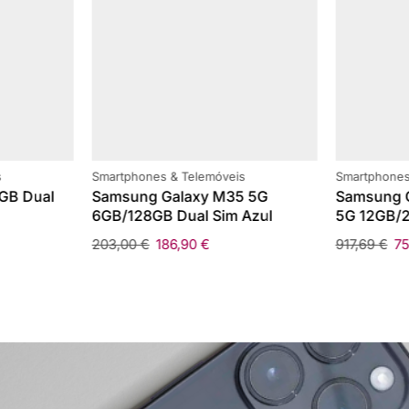
s
Smartphones & Telemóveis
Smartphones
GB Dual
Samsung Galaxy M35 5G
Samsung G
6GB/128GB Dual Sim Azul
5G 12GB/2
203,00
€
186,90
€
917,69
€
7