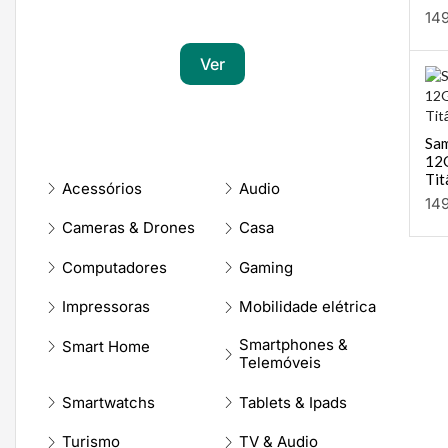
Transforma a tua paixão em sucesso
14
Ver
Sam
12
Tit
Acessórios
Audio
14
Cameras & Drones
Casa
Computadores
Gaming
Impressoras
Mobilidade elétrica
Smartphones &
Smart Home
Telemóveis
Smartwatchs
Tablets & Ipads
Turismo
TV & Audio