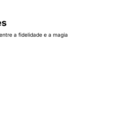
es
 entre a fidelidade e a magia
Tv & Audio
res
A experiência mais inteligente de