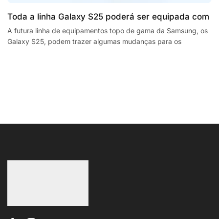
Toda a linha Galaxy S25 poderá ser equipada com
processadores SnapdragonSegway Ninebot E2,
A futura linha de equipamentos topo de gama da Samsung, os
Galaxy S25, podem trazer algumas mudanças para os
F2 Plus, and MaxG2 e-scooters review
smartphones da empresa sul coreana. A...