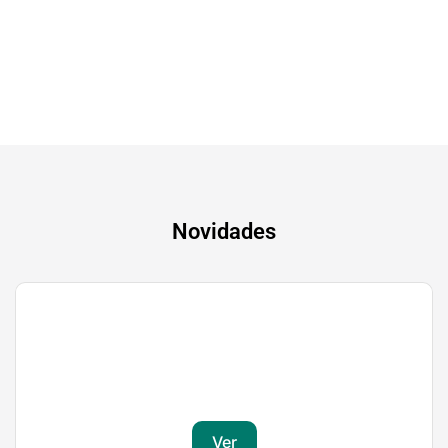
A experiência mais inteligente de sempre
Novidades
Gaming
Transforma a tua paixão em sucesso
Ver