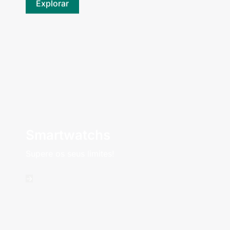
Explorar
Smartwatchs
Supere os seus limites!
->