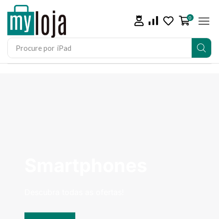
0
Procure por
iPad
Smartphones
Descubra todas as ofertas!