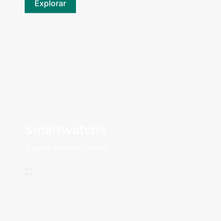
Explorar
Smartwatchs
Supere os seus limites!
->