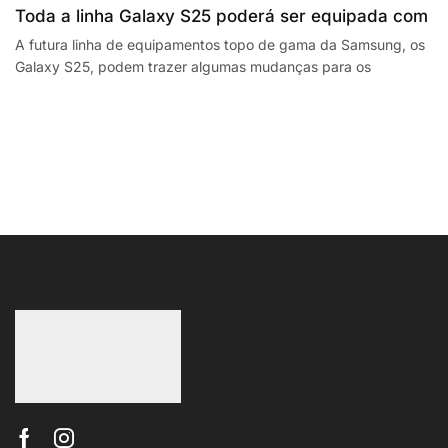
Toda a linha Galaxy S25 poderá ser equipada com
processadores SnapdragonSegway Ninebot E2,
A futura linha de equipamentos topo de gama da Samsung, os
Galaxy S25, podem trazer algumas mudanças para os
F2 Plus, and MaxG2 e-scooters review
smartphones da empresa sul coreana. A...