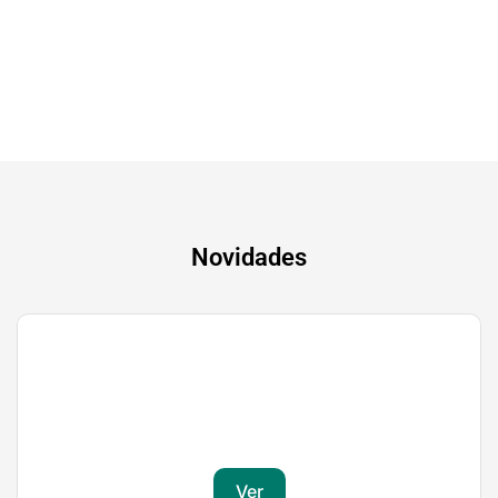
A experiência mais inteligente de sempre
Novidades
Gaming
Transforma a tua paixão em sucesso
Ver