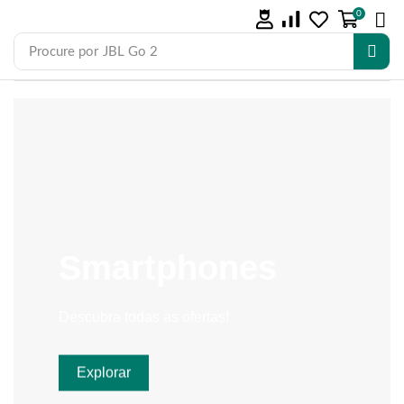
0
Procure por
JBL Go 2
Smartphones
Descubra todas as ofertas!
Explorar