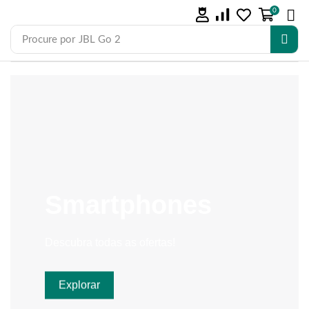
0
Procure por
JBL Go 2
Smartphones
Descubra todas as ofertas!
Explorar