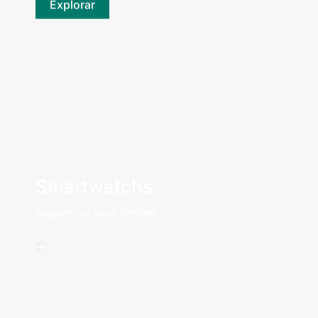
Explorar
Smartwatchs
Supere os seus limites!
->