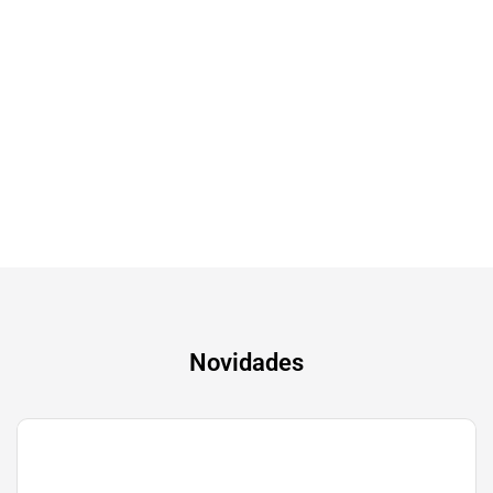
Tv & Audio
A experiência mais inteligente de sempre
Novidades
Gaming