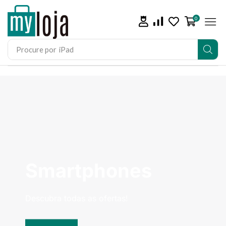
0
Procure por
iPad
Smartphones
Descubra todas as ofertas!