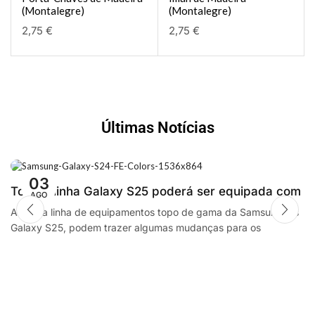
(Montalegre)
(Montalegre)
2,75
€
2,75
€
Últimas Notícias
03
Toda a linha Galaxy S25 poderá ser equipada com
AGO
processadores SnapdragonSegway Ninebot E2,
A futura linha de equipamentos topo de gama da Samsung, os
Galaxy S25, podem trazer algumas mudanças para os
F2 Plus, and MaxG2 e-scooters review
smartphones da empresa sul coreana. A...