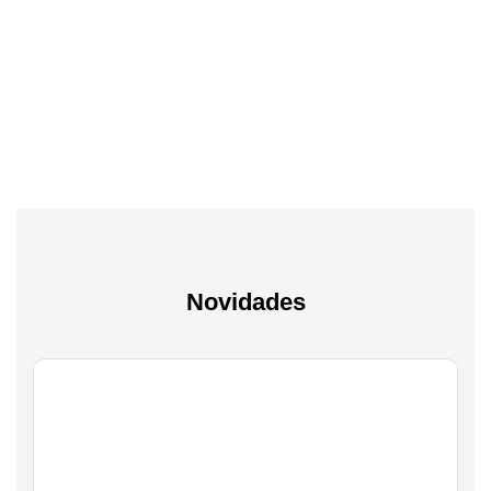
Tv & Audio
A experiência mais inteligente de sempre
Novidades
Gaming
Transforma a tua paixão em sucesso