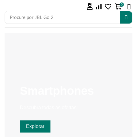
0
Procure por
JBL Go 2
Smartphones
Descubra todas as ofertas!
Explorar