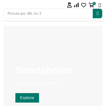
0
Procure por
JBL Go 2
Smartphones
Descubra todas as ofertas!
Explorar