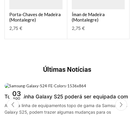
Porta-Chaves de Madeira
Íman de Madeira
(Montalegre)
(Montalegre)
2,75
€
2,75
€
Últimas Notícias
03
Toda a linha Galaxy S25 poderá ser equipada com
AGO
processadores SnapdragonSegway Ninebot E2,
A futura linha de equipamentos topo de gama da Samsung, os
Galaxy S25, podem trazer algumas mudanças para os
F2 Plus, and MaxG2 e-scooters review
smartphones da empresa sul coreana. A...