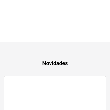
Tv & Audio
A experiência mais inteligente de sempre
Novidades
Gaming
Transforma a tua paixão em sucesso