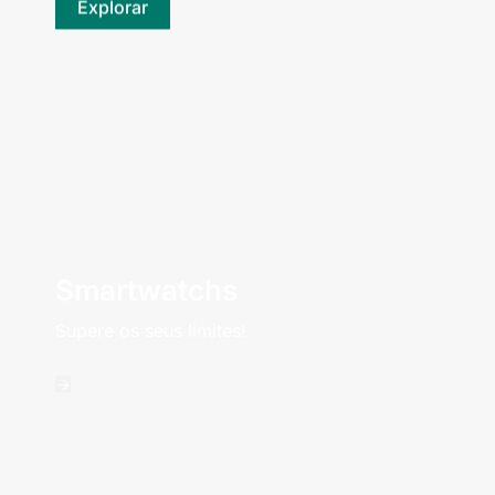
Explorar
Smartwatchs
Supere os seus limites!
->