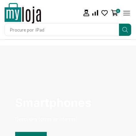
0
Procure por
iPad
Smartphones
Descubra todas as ofertas!