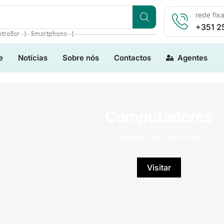
rede fix
+351 2
❘
❘
troller
Smartphone
e
Notícias
Sobre nós
Contactos
Agentes
Computadores
Começa uma nova era!
Visitar