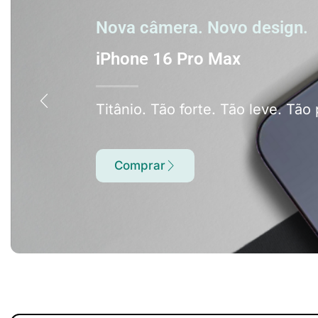
Nova câmera. Novo design.
iPhone 16 Pro Max
Titânio. Tão forte. Tão leve. Tão 
Comprar