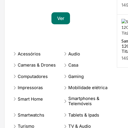
Transforma a tua paixão em sucesso
14
Ver
Sam
12
Tit
Acessórios
Audio
14
Cameras & Drones
Casa
Computadores
Gaming
Impressoras
Mobilidade elétrica
Smartphones &
Smart Home
Telemóveis
Smartwatchs
Tablets & Ipads
Turismo
TV & Audio