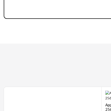
Gaming
App
256