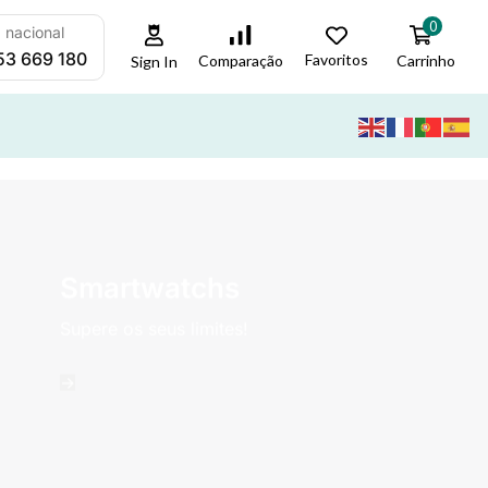
0
a nacional
53 669 180
Favoritos
Carrinho
Comparação
Sign In
Smartwatchs
Supere os seus limites!
->