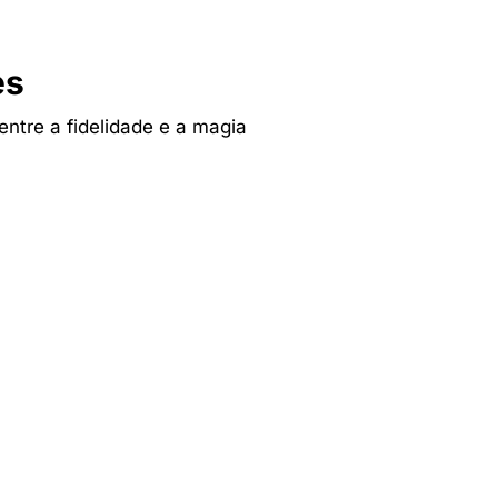
es
 entre a fidelidade e a magia
Tv & Audio
res
A experiência mais inteligente de