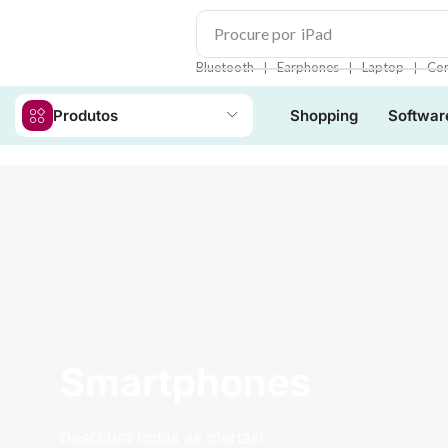
Procure por
iPhone 15
❘
❘
❘
Bluetooth
Earphones
Laptop
Con
Produtos
Shopping
Softwar
Smartphones
Descubra todas as ofertas!