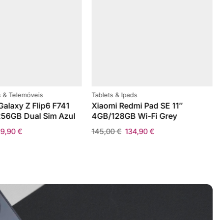
 & Telemóveis
Tablets & Ipads
alaxy Z Flip6 F741
Xiaomi Redmi Pad SE 11″
56GB Dual Sim Azul
4GB/128GB Wi-Fi Grey
59,90
€
145,00
€
134,90
€