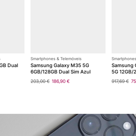
s
Smartphones & Telemóveis
Smartphones
GB Dual
Samsung Galaxy M35 5G
Samsung G
6GB/128GB Dual Sim Azul
5G 12GB/2
203,00
€
186,90
€
917,69
€
7