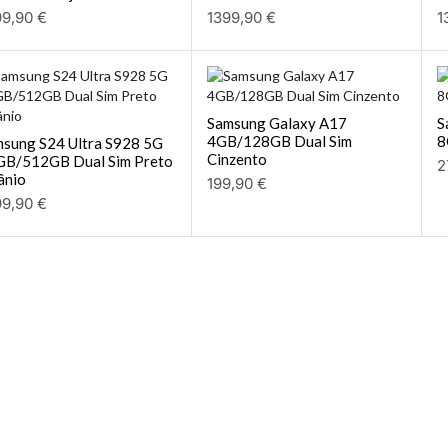
99,90
€
1399,90
€
1
Samsung Galaxy A17
S
4GB/128GB Dual Sim
8
sung S24 Ultra S928 5G
Cinzento
GB/512GB Dual Sim Preto
2
ânio
199,90
€
99,90
€