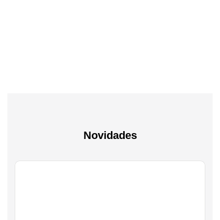
Tv & Audio
A experiência mais inteligente de sempre
Novidades
Gaming
Transforma a tua paixão em sucesso