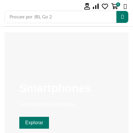
0
Procure por
JBL Go 2
Smartphones
Descubra todas as ofertas!
Explorar