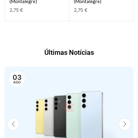
(Montalegre)
(Montalegre)
2,75
€
2,75
€
Últimas Notícias
03
AGO