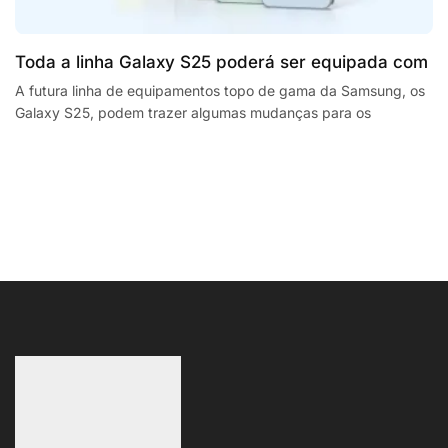
Toda a linha Galaxy S25 poderá ser equipada com
processadores SnapdragonSegway Ninebot E2,
A futura linha de equipamentos topo de gama da Samsung, os
Galaxy S25, podem trazer algumas mudanças para os
F2 Plus, and MaxG2 e-scooters review
smartphones da empresa sul coreana. A...