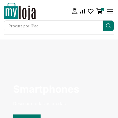
0
Procure por
iPhone 15
Smartphones
Descubra todas as ofertas!