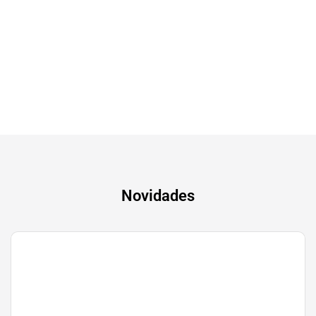
Tv & Audio
A experiência mais inteligente de sempre
Novidades
Gaming
Transforma a tua paixão em sucesso