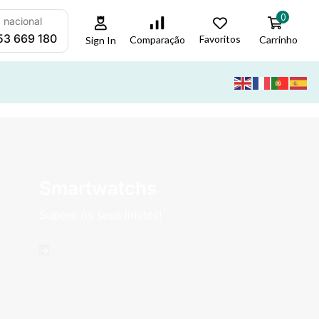
0
a nacional
53 669 180
Favoritos
Carrinho
Comparação
Sign In
Smartwatchs
Supere os seus limites!
->