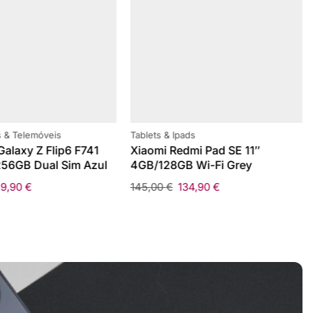
 & Telemóveis
Tablets & Ipads
alaxy Z Flip6 F741
Xiaomi Redmi Pad SE 11″
56GB Dual Sim Azul
4GB/128GB Wi-Fi Grey
59,90
€
145,00
€
134,90
€