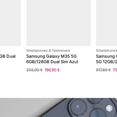
s
Smartphones & Telemóveis
Smartphones
GB Dual
Samsung Galaxy M35 5G
Samsung G
6GB/128GB Dual Sim Azul
5G 12GB/2
203,00
€
186,90
€
917,69
€
7