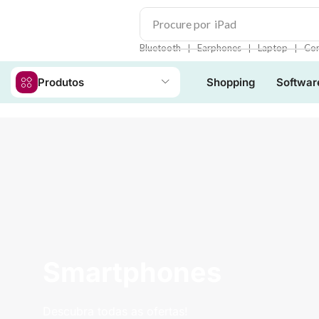
Procure por
iPad
❘
❘
❘
Bluetooth
Earphones
Laptop
Con
Produtos
Shopping
Softwar
Smartphones
Descubra todas as ofertas!