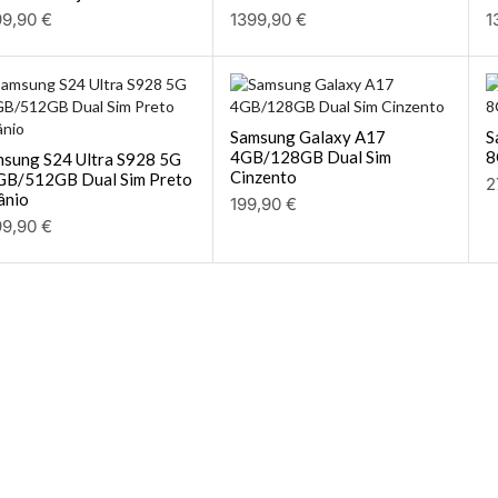
99,90
€
1399,90
€
1
Samsung Galaxy A17
S
4GB/128GB Dual Sim
8
sung S24 Ultra S928 5G
Cinzento
GB/512GB Dual Sim Preto
2
ânio
199,90
€
99,90
€