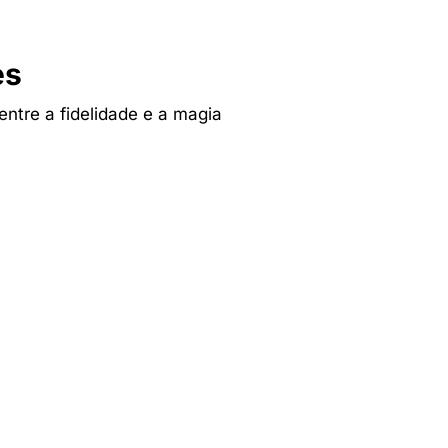
es
 entre a fidelidade e a magia
Tv & Audio
res
A experiência mais inteligente de