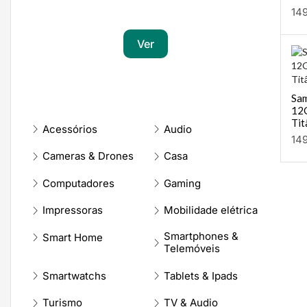
Transforma a tua paixão em sucesso
14
Ver
Sam
12
Tit
Acessórios
Audio
14
Cameras & Drones
Casa
Computadores
Gaming
Impressoras
Mobilidade elétrica
Smartphones &
Smart Home
Telemóveis
Smartwatchs
Tablets & Ipads
Turismo
TV & Audio