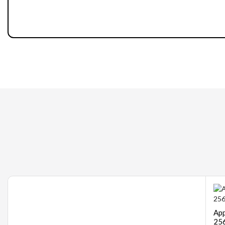
Gaming
App
256