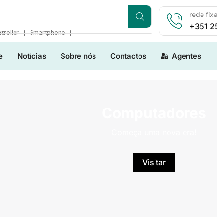
rede fix
+351 2
❘
❘
troller
Smartphone
e
Notícias
Sobre nós
Contactos
Agentes
Computadores
Começa uma nova era!
Visitar