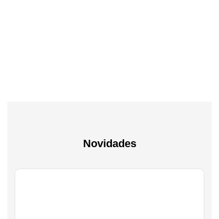
Tv & Audio
A experiência mais inteligente de sempre
Novidades
Gaming
Transforma a tua paixão em sucesso