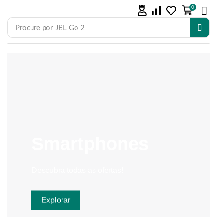
0
Procure por
JBL Go 2
Smartphones
Descubra todas as ofertas!
Explorar