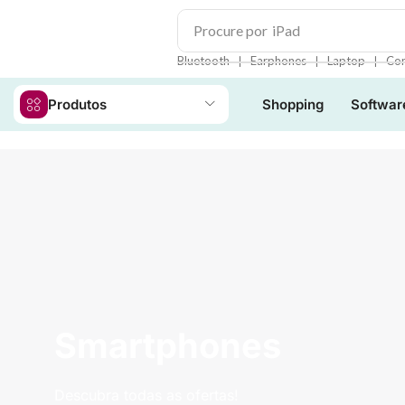
Procure por
iPad
❘
❘
❘
Bluetooth
Earphones
Laptop
Con
Produtos
Shopping
Softwar
Smartphones
Descubra todas as ofertas!