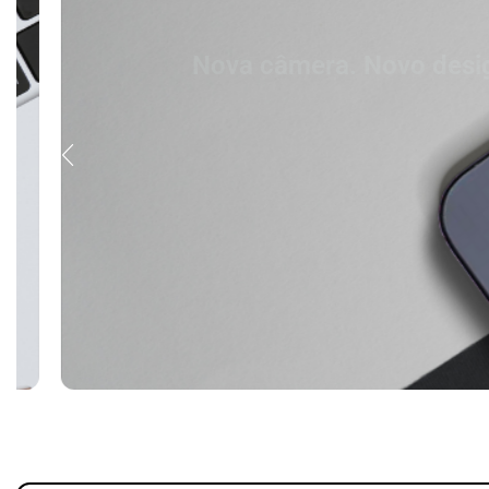
Nova câmera. Novo design.
iPhone 16 Pro Max
Titânio. Tão forte. Tão leve. Tão 
Comprar