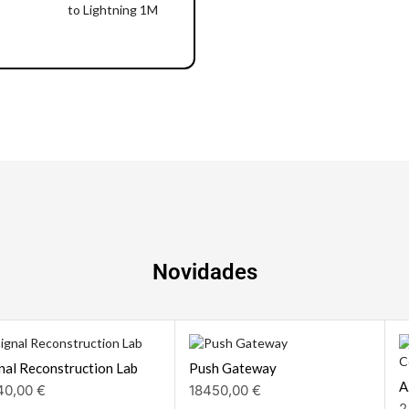
Notebook | Desktops
Novidades
nal Reconstruction Lab
Push Gateway
A
40,00
€
18450,00
€
2