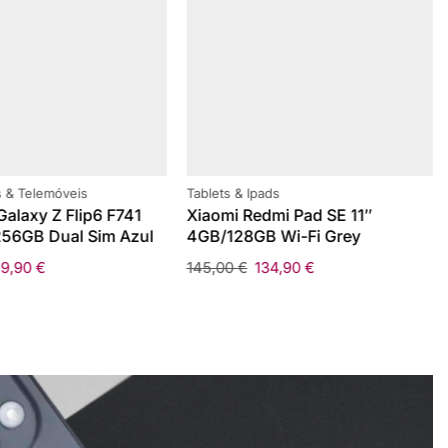
 & Telemóveis
Tablets & Ipads
alaxy Z Flip6 F741
Xiaomi Redmi Pad SE 11″
56GB Dual Sim Azul
4GB/128GB Wi-Fi Grey
59,90
€
145,00
€
134,90
€