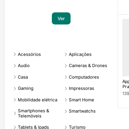
Transforma a tua paixão em sucesso
Ver
Acessórios
Aplicações
Audio
Cameras & Drones
Casa
Computadores
App
Pr
Gaming
Impressoras
13
Mobilidade elétrica
Smart Home
Smartphones &
Smartwatchs
Telemóveis
Tablets & Ipads
Turismo