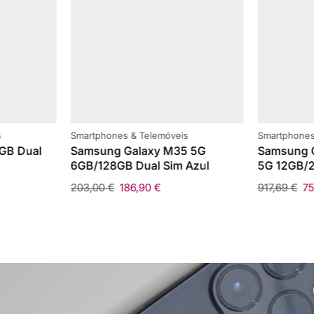
s
Smartphones & Telemóveis
Smartphones
GB Dual
Samsung Galaxy M35 5G
Samsung G
6GB/128GB Dual Sim Azul
5G 12GB/2
203,00
€
186,90
€
917,69
€
7