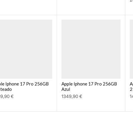
le Iphone 17 Pro 256GB
Apple Iphone 17 Pro 256GB
A
ateado
Azul
2
99,90
€
1349,90
€
1