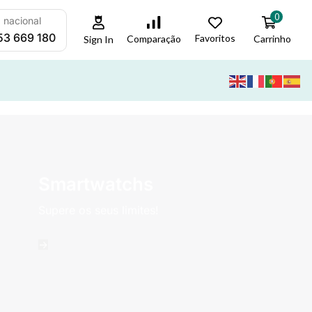
0
a nacional
53 669 180
Favoritos
Carrinho
Comparação
Sign In
Smartwatchs
Supere os seus limites!
->