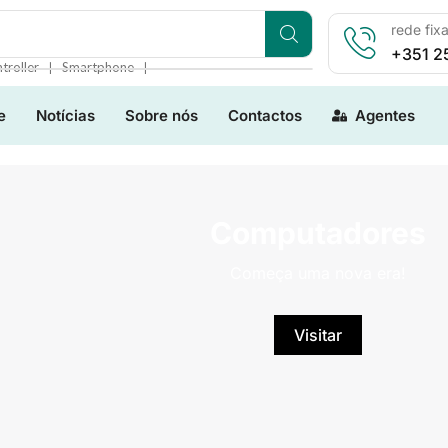
rede fix
+351 2
❘
❘
troller
Smartphone
e
Notícias
Sobre nós
Contactos
Agentes
Computadores
Começa uma nova era!
Visitar