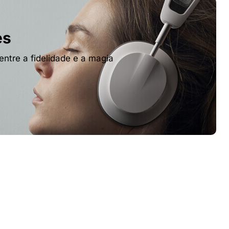
es
 entre a fidelidade e a magia
Tv & Audio
res
A experiência mais inteligente de