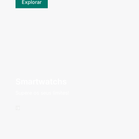
Explorar
Smartwatchs
Supere os seus limites!
->