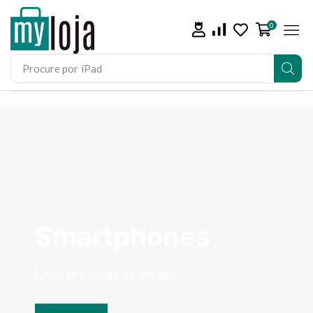
0
Procure por
iPad
Smartphones
Descubra todas as ofertas!