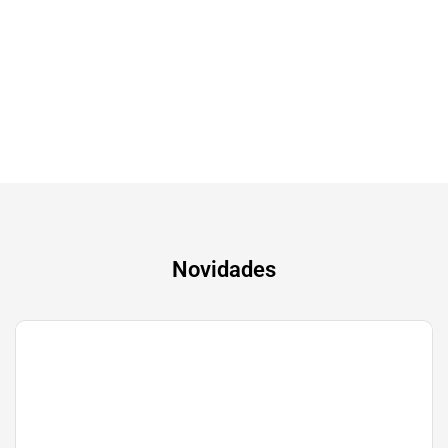
Tv & Audio
A experiência mais inteligente de sempre
Novidades
Gaming
Transforma a tua paixão em sucesso