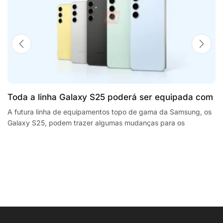
Toda a linha Galaxy S25 poderá ser equipada com
processadores SnapdragonSegway Ninebot E2,
A futura linha de equipamentos topo de gama da Samsung, os
Galaxy S25, podem trazer algumas mudanças para os
F2 Plus, and MaxG2 e-scooters review
smartphones da empresa sul coreana. A...