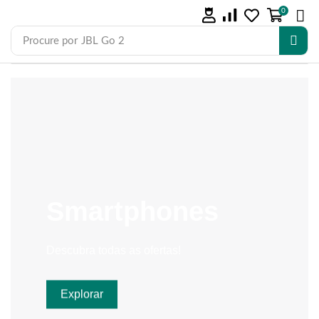
0
Procure por
JBL Go 2
Smartphones
Descubra todas as ofertas!
Explorar