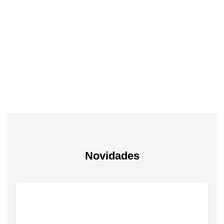
Tv & Audio
A experiência mais inteligente de sempre
Novidades
Gaming