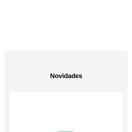
Tv & Audio
A experiência mais inteligente de sempre
Novidades
Gaming
Transforma a tua paixão em sucesso