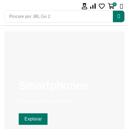
0
Procure por
JBL Go 2
Smartphones
Descubra todas as ofertas!
Explorar