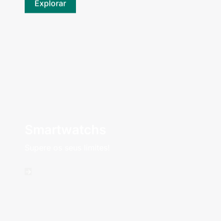
Explorar
Smartwatchs
Supere os seus limites!
->