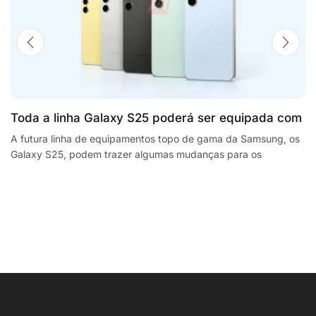
Toda a linha Galaxy S25 poderá ser equipada com
processadores SnapdragonSegway Ninebot E2,
A futura linha de equipamentos topo de gama da Samsung, os
Galaxy S25, podem trazer algumas mudanças para os
F2 Plus, and MaxG2 e-scooters review
smartphones da empresa sul coreana. A...