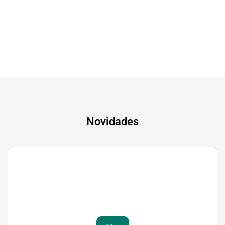
A experiência mais inteligente de sempre
Novidades
Gaming
Transforma a tua paixão em sucesso