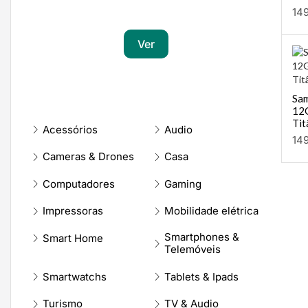
Transforma a tua paixão em sucesso
14
Ver
Sam
12
Tit
Acessórios
Audio
14
Cameras & Drones
Casa
Computadores
Gaming
Impressoras
Mobilidade elétrica
Smartphones &
Smart Home
Telemóveis
Smartwatchs
Tablets & Ipads
Turismo
TV & Audio