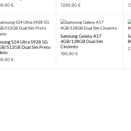
99,90
€
1399,90
€
1
Samsung Galaxy A17
S
4GB/128GB Dual Sim
8
sung S24 Ultra S928 5G
Cinzento
GB/512GB Dual Sim Preto
2
ânio
199,90
€
99,90
€