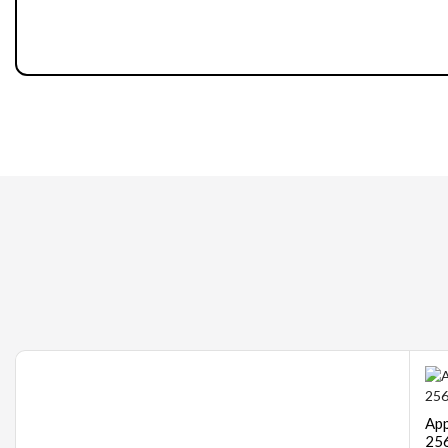
Gaming
App
256