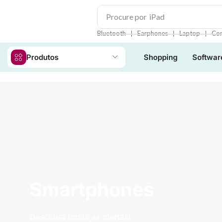
Procure por
iPad
❘
❘
❘
Bluetooth
Earphones
Laptop
Con
Produtos
Shopping
Softwar
Smartphones
Descubra todas as ofertas!