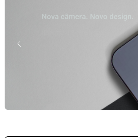
Nova câmera. Novo design.
iPhone 16 Pro Max
Titânio. Tão forte. Tão leve. Tão 
Comprar