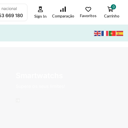
0
a nacional
53 669 180
Favoritos
Carrinho
Comparação
Sign In
Smartwatchs
Supere os seus limites!
->