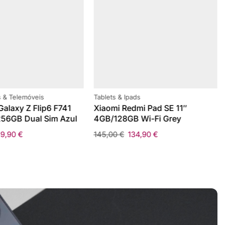
 & Telemóveis
Tablets & Ipads
alaxy Z Flip6 F741
Xiaomi Redmi Pad SE 11″
56GB Dual Sim Azul
4GB/128GB Wi-Fi Grey
59,90
€
145,00
€
134,90
€