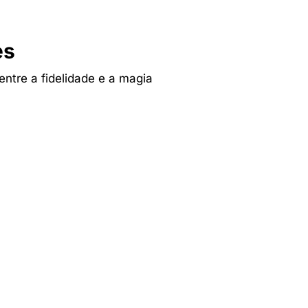
es
 entre a fidelidade e a magia
Tv & Audio
res
A experiência mais inteligente de