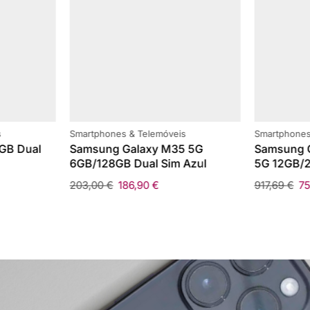
s
Smartphones & Telemóveis
Smartphones
GB Dual
Samsung Galaxy M35 5G
Samsung G
6GB/128GB Dual Sim Azul
5G 12GB/2
203,00
€
186,90
€
917,69
€
7