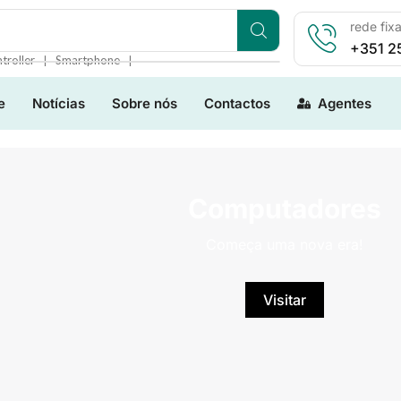
rede fix
+351 2
❘
❘
troller
Smartphone
e
Notícias
Sobre nós
Contactos
Agentes
Computadores
Começa uma nova era!
Visitar