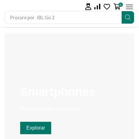
0
Procure por
JBL Go 2
Smartphones
Descubra todas as ofertas!
Explorar