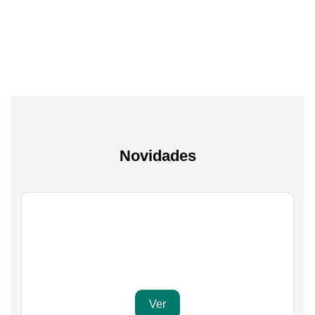
A experiência mais inteligente de sempre
Novidades
Gaming
Transforma a tua paixão em sucesso
Ver