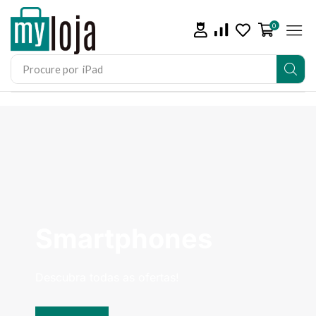
0
Procure por
iPad
Smartphones
Descubra todas as ofertas!