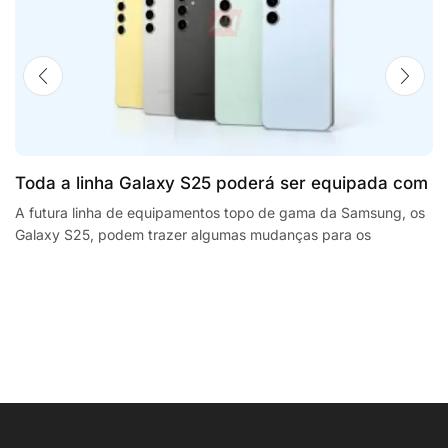
Toda a linha Galaxy S25 poderá ser equipada com
processadores SnapdragonSegway Ninebot E2,
A futura linha de equipamentos topo de gama da Samsung, os
Galaxy S25, podem trazer algumas mudanças para os
F2 Plus, and MaxG2 e-scooters review
smartphones da empresa sul coreana. A...