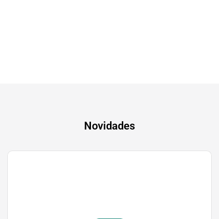
Tv & Audio
A experiência mais inteligente de sempre
Novidades
Gaming
Transforma a tua paixão em sucesso