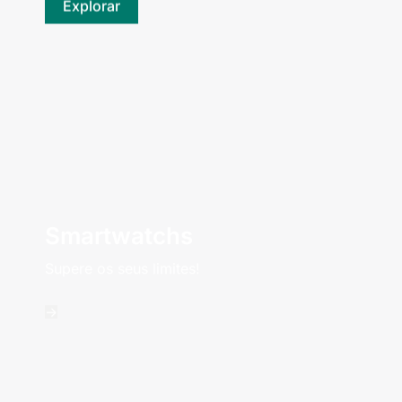
Explorar
Smartwatchs
Supere os seus limites!
->