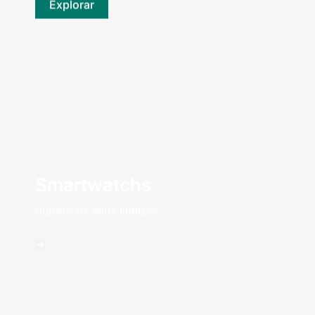
Explorar
Smartwatchs
Supere os seus limites!
->