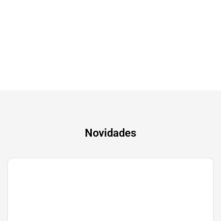
Tv & Audio
A experiência mais inteligente de sempre
Novidades
Gaming
Transforma a tua paixão em sucesso