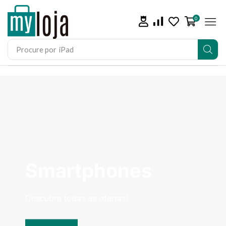
0
Procure por
iPad
Smartphones
Descubra todas as ofertas!