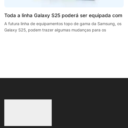
Toda a linha Galaxy S25 poderá ser equipada com
processadores SnapdragonSegway Ninebot E2,
A futura linha de equipamentos topo de gama da Samsung, os
Galaxy S25, podem trazer algumas mudanças para os
F2 Plus, and MaxG2 e-scooters review
smartphones da empresa sul coreana. A...