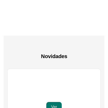
A experiência mais inteligente de sempre
Novidades
Gaming
Transforma a tua paixão em sucesso
Ver