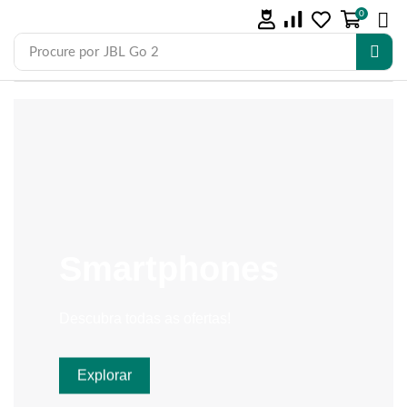
0
Procure por
JBL Go 2
Smartphones
Descubra todas as ofertas!
Explorar