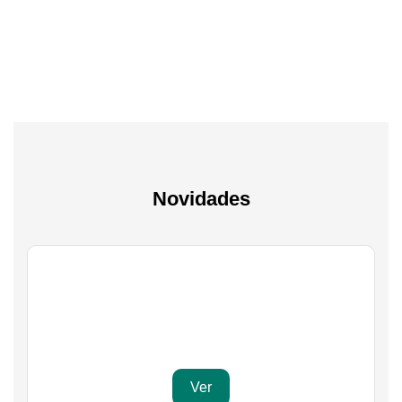
A experiência mais inteligente de sempre
Novidades
Gaming
Transforma a tua paixão em sucesso
Ver