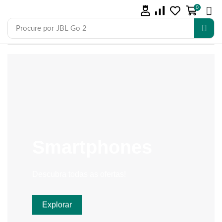
0
Procure por
JBL Go 2
Smartphones
Descubra todas as ofertas!
Explorar