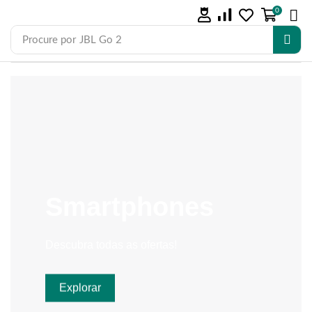
0
Procure por
JBL Go 2
Smartphones
Descubra todas as ofertas!
Explorar