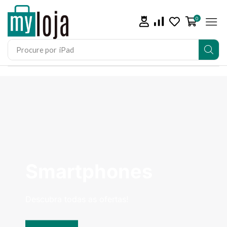
0
Procure por
iPad
Smartphones
Descubra todas as ofertas!