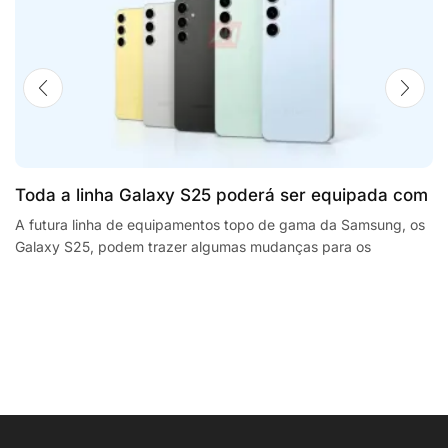
Toda a linha Galaxy S25 poderá ser equipada com
processadores SnapdragonSegway Ninebot E2,
A futura linha de equipamentos topo de gama da Samsung, os
Galaxy S25, podem trazer algumas mudanças para os
F2 Plus, and MaxG2 e-scooters review
smartphones da empresa sul coreana. A...