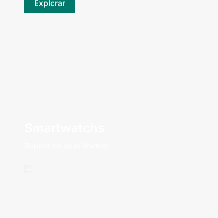
Explorar
Smartwatchs
Supere os seus limites!
->