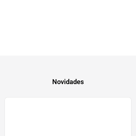
Tv & Audio
A experiência mais inteligente de sempre
Novidades
Gaming
Transforma a tua paixão em sucesso