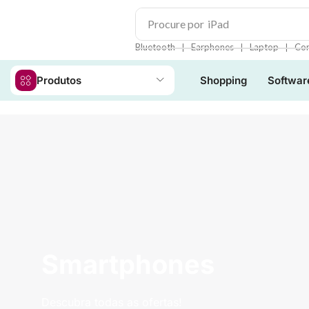
Procure por
iPad
❘
❘
❘
Bluetooth
Earphones
Laptop
Con
Produtos
Shopping
Softwar
Smartphones
Descubra todas as ofertas!