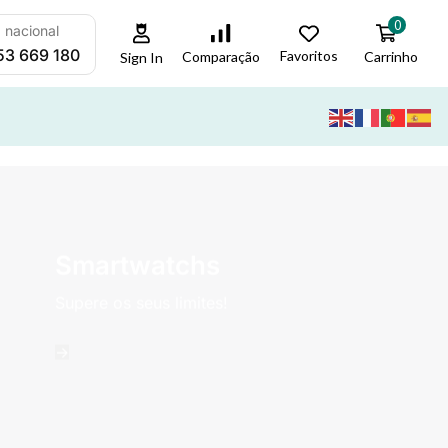
0
a nacional
53 669 180
Favoritos
Carrinho
Comparação
Sign In
Smartwatchs
Supere os seus limites!
->