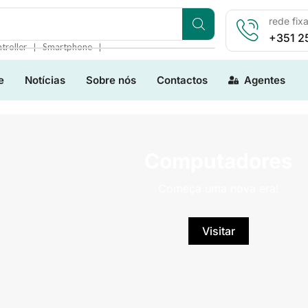
rede fix
+351 2
❘
❘
troller
Smartphone
e
Notícias
Sobre nós
Contactos
Agentes
Computadores
Começa uma nova era!
Visitar