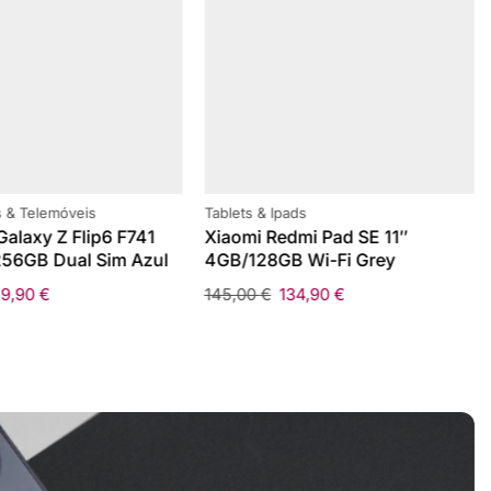
 & Telemóveis
Tablets & Ipads
alaxy Z Flip6 F741
Xiaomi Redmi Pad SE 11″
56GB Dual Sim Azul
4GB/128GB Wi-Fi Grey
59,90
€
145,00
€
134,90
€