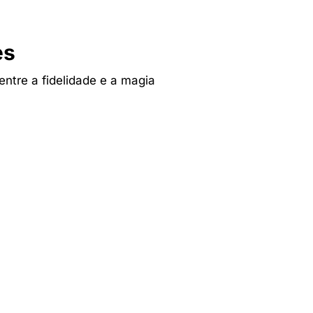
es
 entre a fidelidade e a magia
Tv & Audio
res
A experiência mais inteligente de