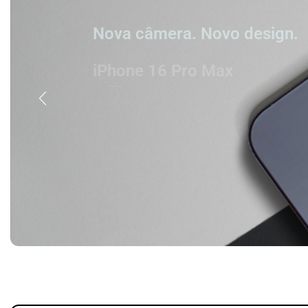
Nova câmera. Novo design.
iPhone 16 Pro Max
Titânio. Tão forte. Tão leve. Tão 
Comprar