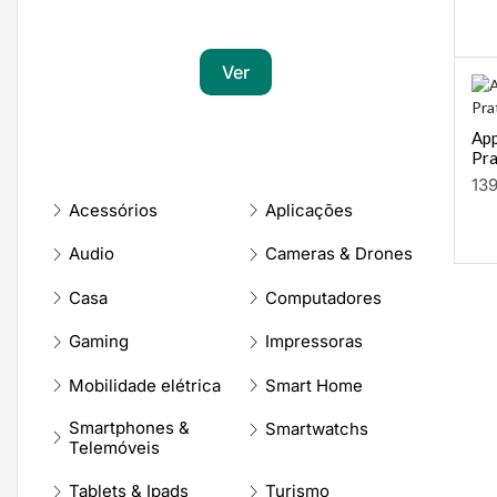
Transforma a tua paixão em sucesso
Ver
App
Pr
13
Acessórios
Aplicações
Audio
Cameras & Drones
Casa
Computadores
Gaming
Impressoras
Mobilidade elétrica
Smart Home
Smartphones &
Smartwatchs
Telemóveis
Tablets & Ipads
Turismo