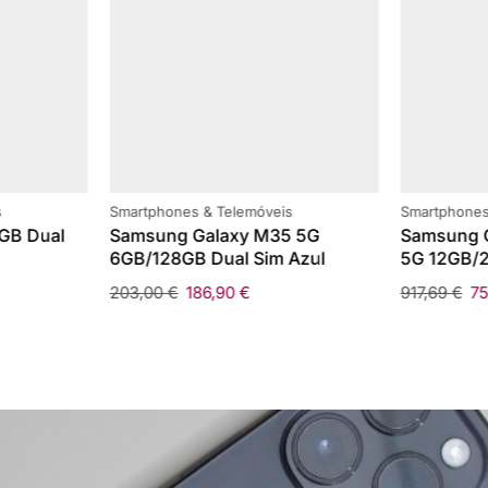
s
Smartphones & Telemóveis
Smartphones
GB Dual
Samsung Galaxy M35 5G
Samsung G
6GB/128GB Dual Sim Azul
5G 12GB/2
203,00
€
186,90
€
917,69
€
7