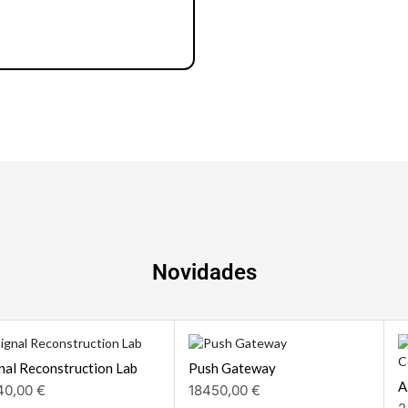
Notebook | Desktops
Novidades
nal Reconstruction Lab
Push Gateway
A
40,00
€
18450,00
€
2