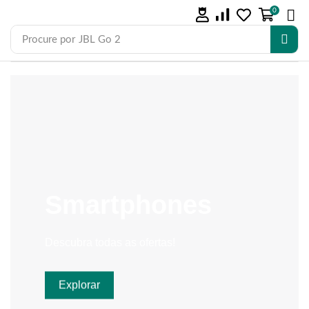
0
Procure por
JBL Go 2
Smartphones
Descubra todas as ofertas!
Explorar