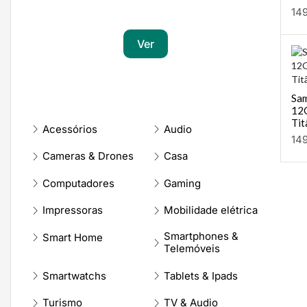
Transforma a tua paixão em sucesso
14
Ver
Sam
12
Tit
Acessórios
Audio
14
Cameras & Drones
Casa
Computadores
Gaming
Impressoras
Mobilidade elétrica
Smartphones &
Smart Home
Telemóveis
Smartwatchs
Tablets & Ipads
Turismo
TV & Audio