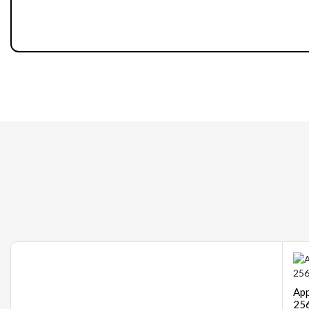
Gaming
App
256