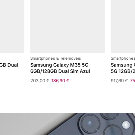
s
Smartphones & Telemóveis
Smartphones
GB Dual
Samsung Galaxy M35 5G
Samsung G
6GB/128GB Dual Sim Azul
5G 12GB/2
203,00
€
186,90
€
917,69
€
7