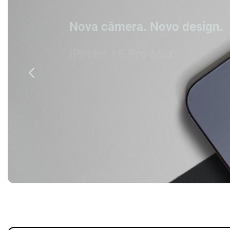
Nova câmera. Novo design.
iPhone 16 Pro Max
Titânio. Tão forte. Tão leve. Tão 
Comprar