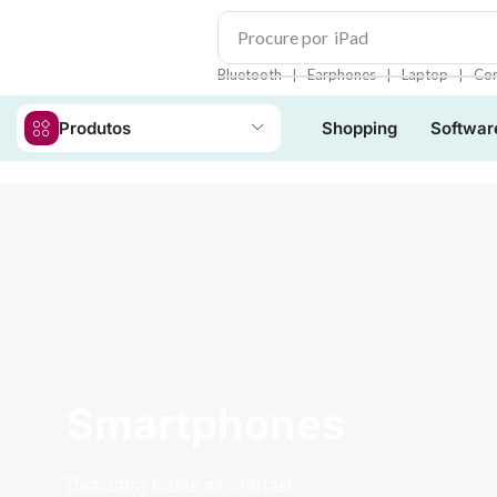
Procure por
iPad
❘
❘
❘
Bluetooth
Earphones
Laptop
Con
Produtos
Shopping
Softwar
Smartphones
Descubra todas as ofertas!