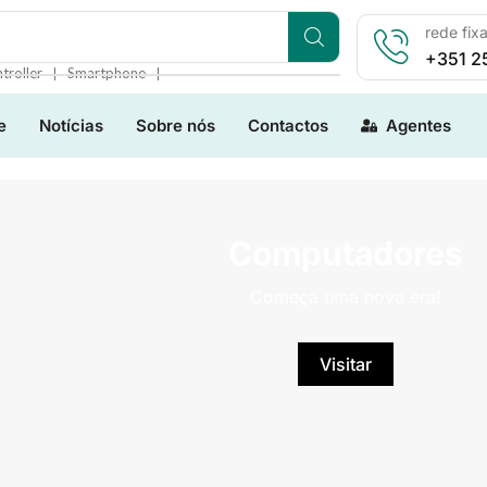
rede fix
+351 2
❘
❘
troller
Smartphone
e
Notícias
Sobre nós
Contactos
Agentes
Computadores
Começa uma nova era!
Visitar