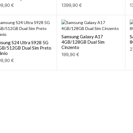
99,90
€
1399,90
€
1
Samsung Galaxy A17
S
4GB/128GB Dual Sim
8
sung S24 Ultra S928 5G
Cinzento
GB/512GB Dual Sim Preto
2
ânio
199,90
€
99,90
€