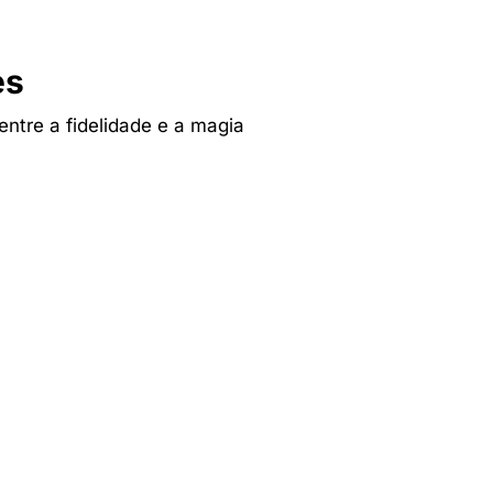
es
 entre a fidelidade e a magia
Tv & Audio
res
A experiência mais inteligente de