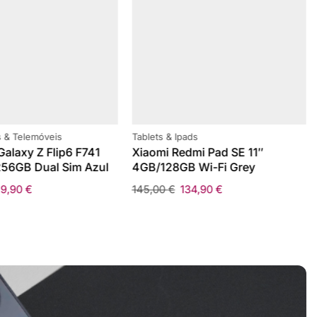
 & Telemóveis
Tablets & Ipads
alaxy Z Flip6 F741
Xiaomi Redmi Pad SE 11″
56GB Dual Sim Azul
4GB/128GB Wi-Fi Grey
59,90
€
145,00
€
134,90
€