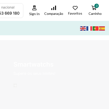
0
a nacional
53 669 180
Favoritos
Carrinho
Comparação
Sign In
Smartwatchs
Supere os seus limites!
->