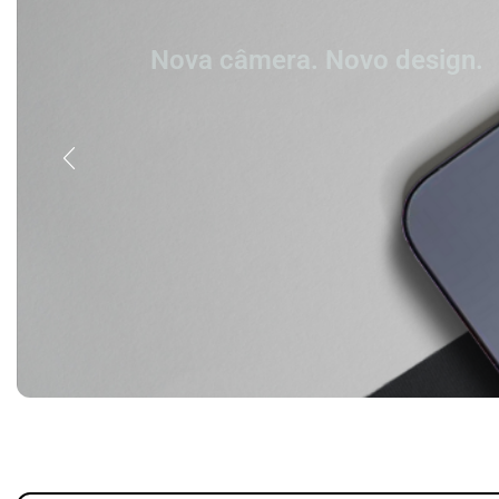
Nova câmera. Novo design.
iPhone 16 Pro Max
Titânio. Tão forte. Tão leve. Tão 
Comprar