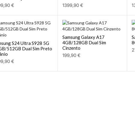
99,90
€
1399,90
€
1
Samsung Galaxy A17
S
4GB/128GB Dual Sim
8
sung S24 Ultra S928 5G
Cinzento
GB/512GB Dual Sim Preto
2
ânio
199,90
€
99,90
€