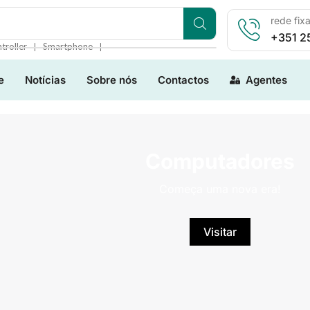
rede fix
+351 2
❘
❘
troller
Smartphone
e
Notícias
Sobre nós
Contactos
Agentes
Computadores
Começa uma nova era!
Visitar