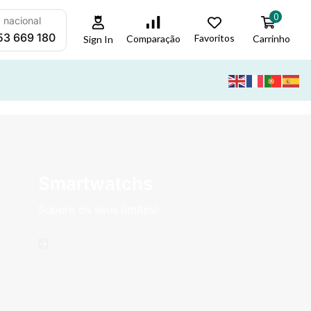
0
a nacional
53 669 180
Favoritos
Carrinho
Comparação
Sign In
Smartwatchs
Supere os seus limites!
->