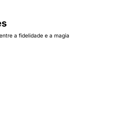
es
 entre a fidelidade e a magia
Tv & Audio
res
A experiência mais inteligente de