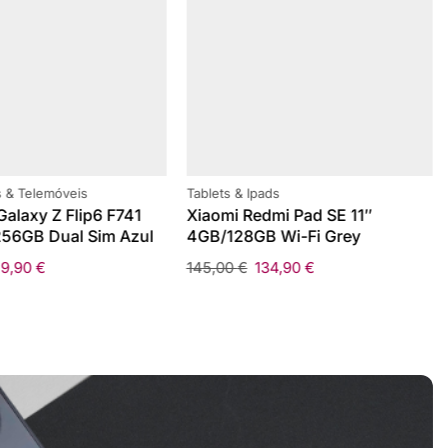
 & Telemóveis
Tablets & Ipads
alaxy Z Flip6 F741
Xiaomi Redmi Pad SE 11″
56GB Dual Sim Azul
4GB/128GB Wi-Fi Grey
59,90
€
145,00
€
134,90
€