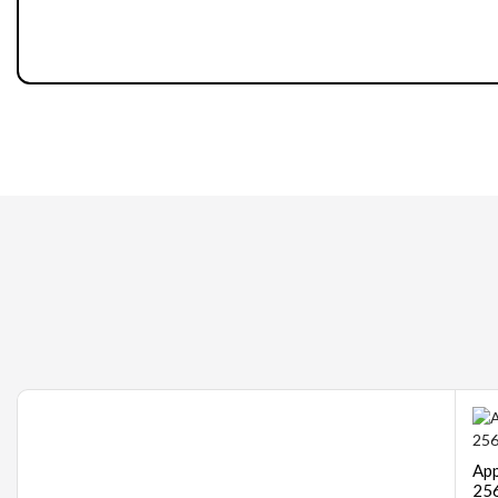
Gaming
App
256