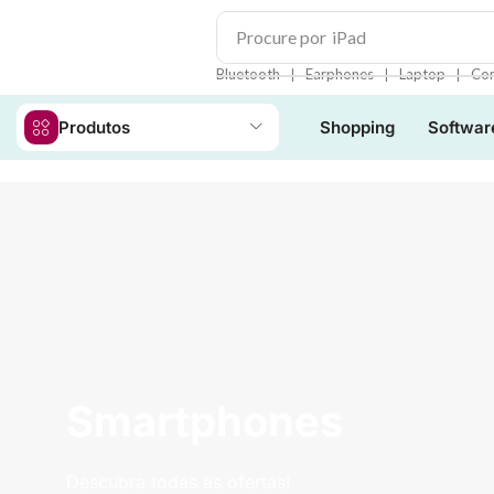
Procure por
iPad
❘
❘
❘
Bluetooth
Earphones
Laptop
Con
Produtos
Shopping
Softwar
Smartphones
Descubra todas as ofertas!