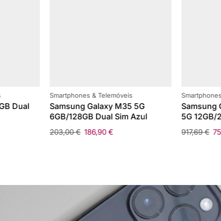
s
Smartphones & Telemóveis
Smartphones
GB Dual
Samsung Galaxy M35 5G
Samsung G
6GB/128GB Dual Sim Azul
5G 12GB/2
203,00
€
186,90
€
917,69
€
7