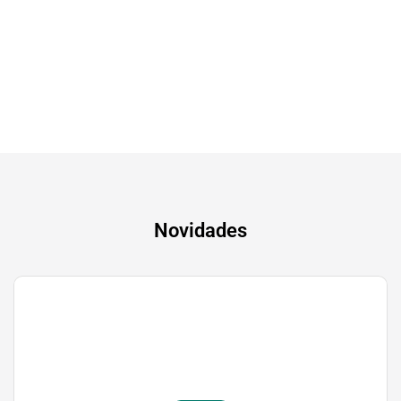
Tv & Audio
A experiência mais inteligente de sempre
Novidades
Gaming
Transforma a tua paixão em sucesso