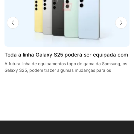
Toda a linha Galaxy S25 poderá ser equipada com
processadores SnapdragonSegway Ninebot E2,
A futura linha de equipamentos topo de gama da Samsung, os
Galaxy S25, podem trazer algumas mudanças para os
F2 Plus, and MaxG2 e-scooters review
smartphones da empresa sul coreana. A...