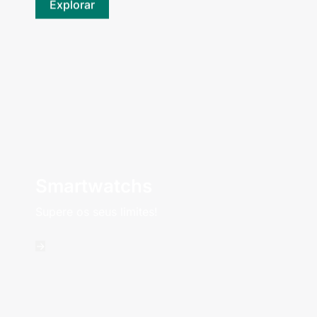
Explorar
Smartwatchs
Supere os seus limites!
->