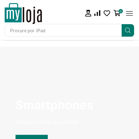
0
Procure por
iPad
Smartphones
Descubra todas as ofertas!