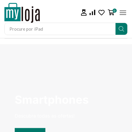
0
Procure por
iPad
Smartphones
Descubra todas as ofertas!