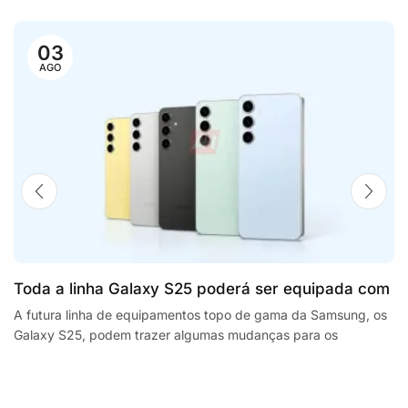
03
AGO
Toda a linha Galaxy S25 poderá ser equipada com
processadores SnapdragonSegway Ninebot E2,
A futura linha de equipamentos topo de gama da Samsung, os
Galaxy S25, podem trazer algumas mudanças para os
F2 Plus, and MaxG2 e-scooters review
smartphones da empresa sul coreana. A...