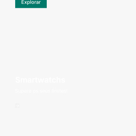
Explorar
Smartwatchs
Supere os seus limites!
->