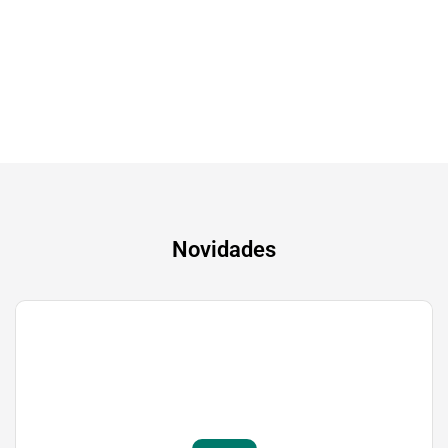
A experiência mais inteligente de sempre
Novidades
Gaming
Transforma a tua paixão em sucesso