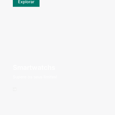
Explorar
Smartwatchs
Supere os seus limites!
->