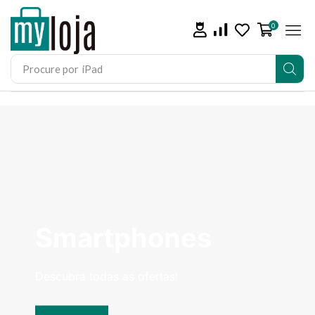
0
Procure por
iPad
Smartphones
Descubra todas as ofertas!