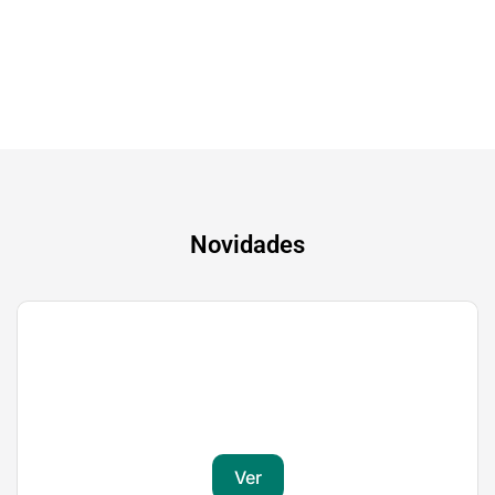
A experiência mais inteligente de sempre
Novidades
Gaming
Transforma a tua paixão em sucesso
Ver