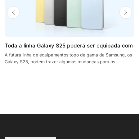
Toda a linha Galaxy S25 poderá ser equipada com
processadores SnapdragonSegway Ninebot E2,
A futura linha de equipamentos topo de gama da Samsung, os
Galaxy S25, podem trazer algumas mudanças para os
F2 Plus, and MaxG2 e-scooters review
smartphones da empresa sul coreana. A...