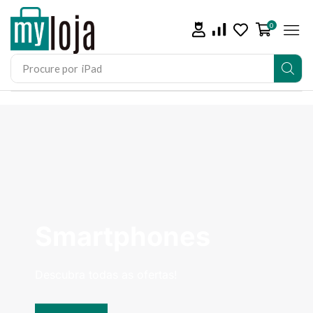
0
Procure por
iPhone 15
Smartphones
Descubra todas as ofertas!