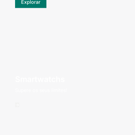
Explorar
Smartwatchs
Supere os seus limites!
->