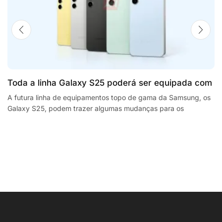
Toda a linha Galaxy S25 poderá ser equipada com
processadores SnapdragonSegway Ninebot E2,
A futura linha de equipamentos topo de gama da Samsung, os
Galaxy S25, podem trazer algumas mudanças para os
F2 Plus, and MaxG2 e-scooters review
smartphones da empresa sul coreana. A...