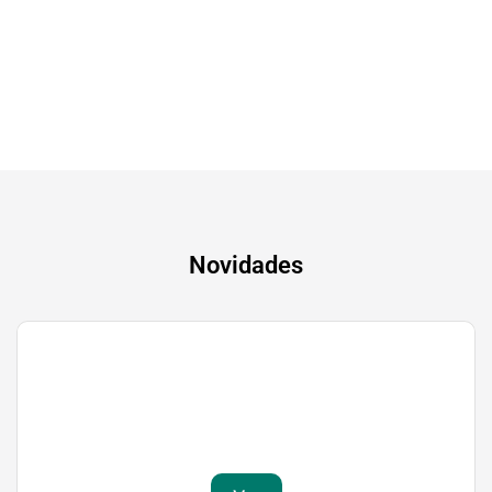
A experiência mais inteligente de sempre
Novidades
Gaming
Transforma a tua paixão em sucesso