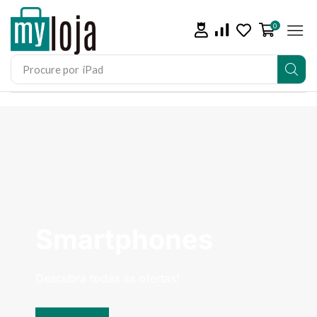
0
Procure por
iPad
Smartphones
Descubra todas as ofertas!