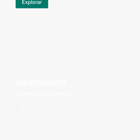
Explorar
Smartwatchs
Supere os seus limites!
->