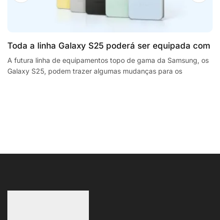
Toda a linha Galaxy S25 poderá ser equipada com
processadores SnapdragonSegway Ninebot E2,
A futura linha de equipamentos topo de gama da Samsung, os
Galaxy S25, podem trazer algumas mudanças para os
F2 Plus, and MaxG2 e-scooters review
smartphones da empresa sul coreana. A...