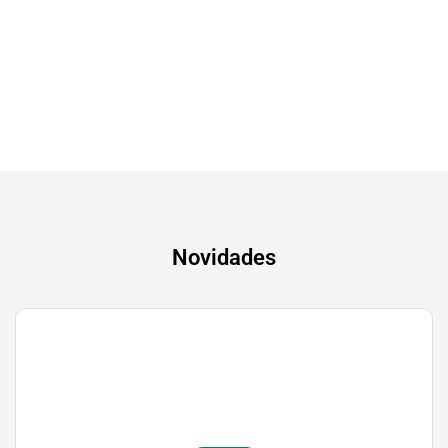
Tv & Audio
A experiência mais inteligente de sempre
Novidades
Gaming
Transforma a tua paixão em sucesso