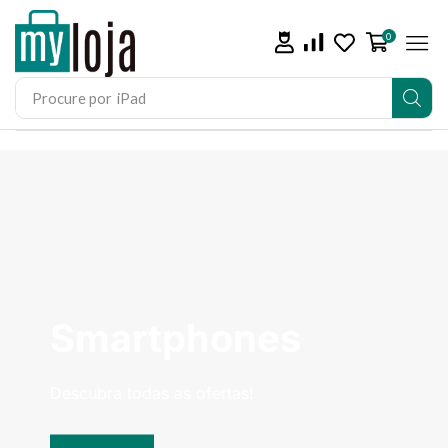
0
Procure por
iPad
Smartphones
Descubra todas as ofertas!