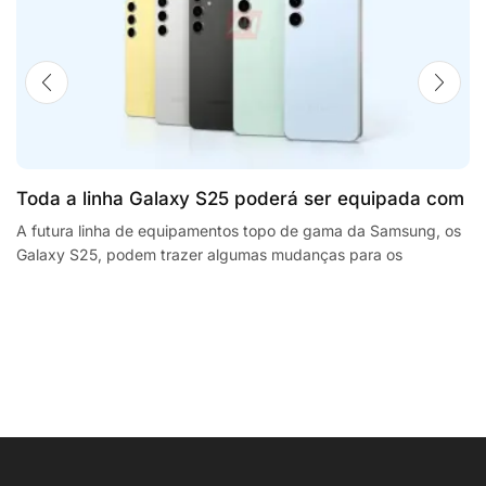
Toda a linha Galaxy S25 poderá ser equipada com
processadores SnapdragonSegway Ninebot E2,
A futura linha de equipamentos topo de gama da Samsung, os
Galaxy S25, podem trazer algumas mudanças para os
F2 Plus, and MaxG2 e-scooters review
smartphones da empresa sul coreana. A...