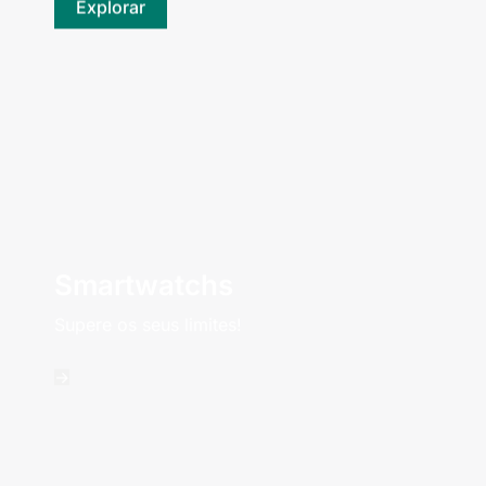
Explorar
Smartwatchs
Supere os seus limites!
->