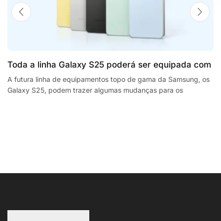
Toda a linha Galaxy S25 poderá ser equipada com
processadores SnapdragonSegway Ninebot E2,
A futura linha de equipamentos topo de gama da Samsung, os
Galaxy S25, podem trazer algumas mudanças para os
F2 Plus, and MaxG2 e-scooters review
smartphones da empresa sul coreana. A...