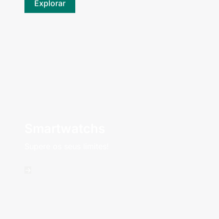
Explorar
Smartwatchs
Supere os seus limites!
->