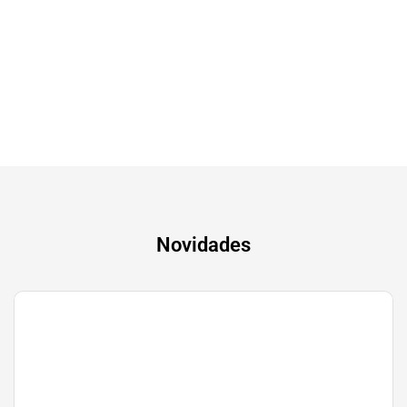
Tv & Audio
A experiência mais inteligente de sempre
Novidades
Gaming
Transforma a tua paixão em sucesso