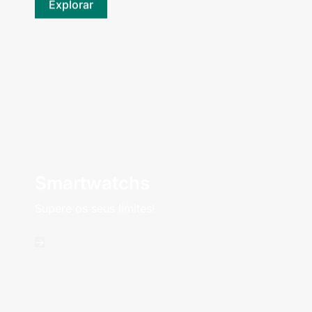
Explorar
Smartwatchs
Supere os seus limites!
->