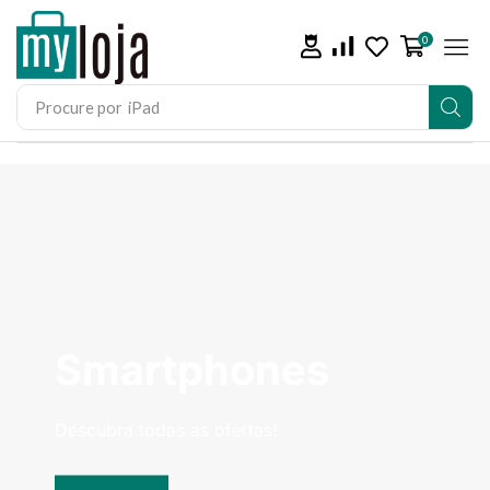
0
Procure por
iPad
Smartphones
Descubra todas as ofertas!