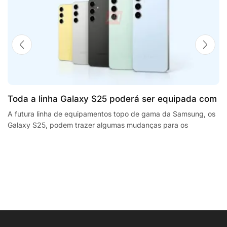
Toda a linha Galaxy S25 poderá ser equipada com
processadores SnapdragonSegway Ninebot E2,
A futura linha de equipamentos topo de gama da Samsung, os
Galaxy S25, podem trazer algumas mudanças para os
F2 Plus, and MaxG2 e-scooters review
smartphones da empresa sul coreana. A...