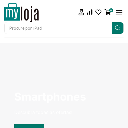
0
Procure por
iPad
Smartphones
Descubra todas as ofertas!