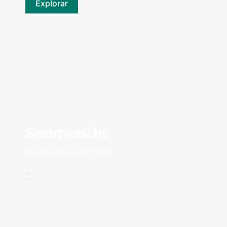
Explorar
Smartwatchs
Supere os seus limites!
->