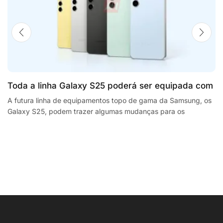
Toda a linha Galaxy S25 poderá ser equipada com
processadores SnapdragonSegway Ninebot E2,
A futura linha de equipamentos topo de gama da Samsung, os
Galaxy S25, podem trazer algumas mudanças para os
F2 Plus, and MaxG2 e-scooters review
smartphones da empresa sul coreana. A...