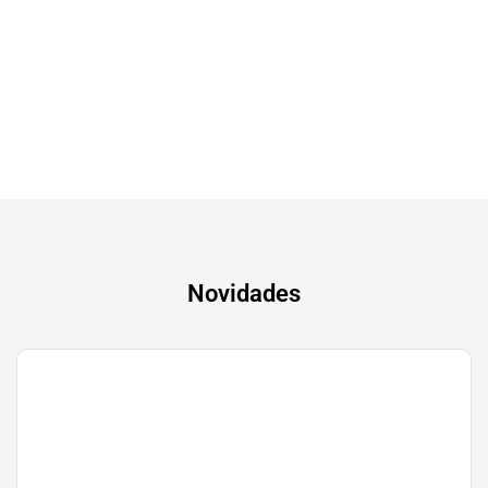
Tv & Audio
A experiência mais inteligente de sempre
Novidades
Gaming
Transforma a tua paixão em sucesso