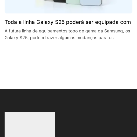
Toda a linha Galaxy S25 poderá ser equipada com
processadores SnapdragonSegway Ninebot E2,
A futura linha de equipamentos topo de gama da Samsung, os
Galaxy S25, podem trazer algumas mudanças para os
F2 Plus, and MaxG2 e-scooters review
smartphones da empresa sul coreana. A...