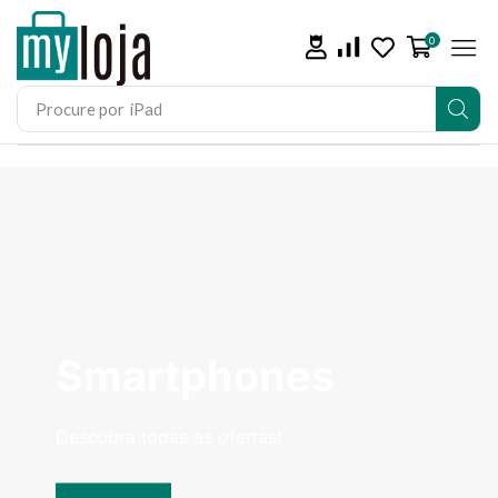
0
Procure por
iPad
Smartphones
Descubra todas as ofertas!