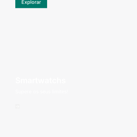
Explorar
Smartwatchs
Supere os seus limites!
->