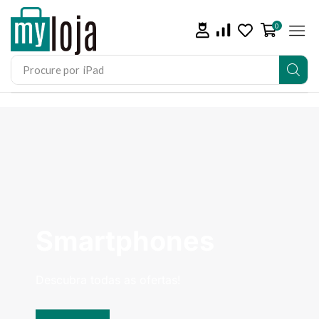
0
Procure por
iPad
Smartphones
Descubra todas as ofertas!