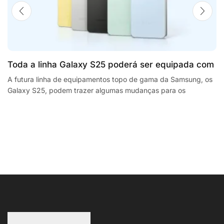
Toda a linha Galaxy S25 poderá ser equipada com
processadores SnapdragonSegway Ninebot E2,
A futura linha de equipamentos topo de gama da Samsung, os
Galaxy S25, podem trazer algumas mudanças para os
F2 Plus, and MaxG2 e-scooters review
smartphones da empresa sul coreana. A...