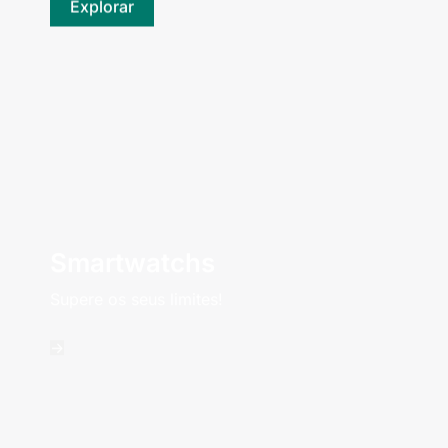
Explorar
Smartwatchs
Supere os seus limites!
->