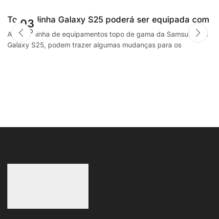
Toda a linha Galaxy S25 poderá ser equipada com
03
AGO
processadores SnapdragonSegway Ninebot E2,
A futura linha de equipamentos topo de gama da Samsung, os
Galaxy S25, podem trazer algumas mudanças para os
F2 Plus, and MaxG2 e-scooters review
smartphones da empresa sul coreana. A...