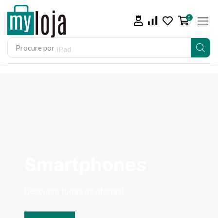
0
Procure por
iPad
Smartphones
Descubra todas as ofertas!