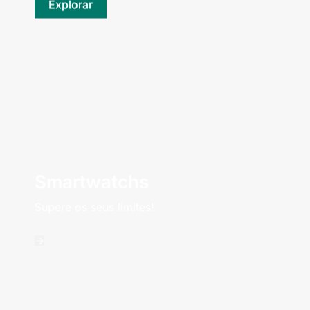
Explorar
Smartwatchs
Supere os seus limites!
->