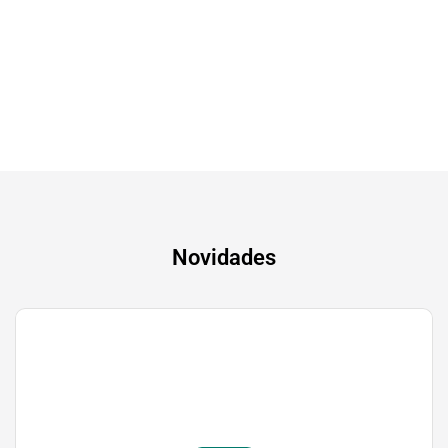
Tv & Audio
A experiência mais inteligente de sempre
Novidades
Gaming
Transforma a tua paixão em sucesso